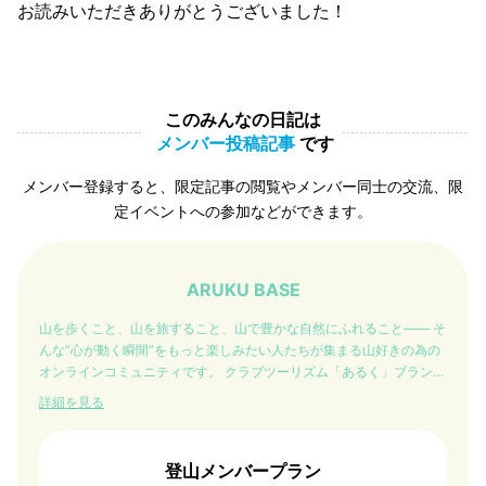
お読みいただきありがとうございました！
このみんなの日記は
メンバー投稿記事
です
メンバー登録すると、限定記事の閲覧やメンバー同士の交流、限
定イベントへの参加などができます。
ARUKU BASE
山を歩くこと、山を旅すること、山で豊かな自然にふれること—— そ
んな“心が動く瞬間”をもっと楽しみたい人たちが集まる山好きの為の
オンラインコミュニティです。 クラブツーリズム「あるく」ブランド
が展開する登山の世界観をもとに、メンバー同士の交流、旅の気づ
詳細を見る
き、歩くための知恵や学びのシェアを通じて、日常と冒険の境界線を
軽やかに越えていく場を目指します。 山・街道・トレイル・海外トレ
ッキングなど、多彩な“あるく登山の旅”をもっと身近に、もっと深
登山メンバープラン
く。 仲間とつながりながら、自分のペースでステップアップできる新