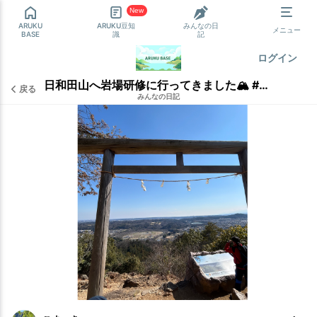
New
ARUKU
ARUKU豆知
みんなの日
メニュー
BASE
識
記
ログイン
日和田山へ岩場研修に行ってきました🏔️ #こまっきーのひとりごと
戻る
みんなの日記