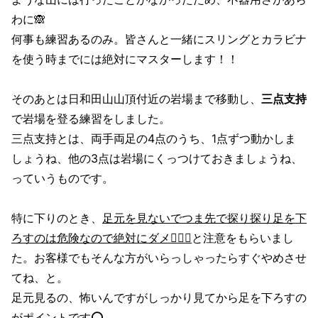
わに🙈
何事も練習あるのみ。皆さんと一緒にスリングとカラビナ
を使う時までには絶対にマスターします！！
そのあとは日和田山山頂付近の岩場まで移動し、
三点支持
で岩場を登る練習をしました。
三点支持とは、両手両足の4点のうち、1点ずつ動かしま
しょうね、他の3点は岩場にくっつけておきましょうね、
っていうものです。
特に下りのとき、
足元を見ないでつま先で探り探り足を下
ろすのは危険なので絶対にダメ🙅🏻‍♀️
と注意をもらいまし
た。お客様でもそんな方がいらっしゃったらすぐやめさせ
てね、と。
足元見るの、怖いんですがしっかり見てから足を下ろすの
がポイントです⭕️