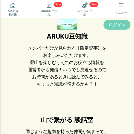
New
New
ARUKU
ARUKU豆知
みんなの日
メニュー
BASE
識
記
ログイン
ARUKU豆知識
メンバーだけが見られる【限定記事】を
お楽しみいただけます。
登山を楽しむうえでのお役立ち情報を
運営者から発信！いつでも見返せるので
お時間があるときに読んでみると、
ちょっと知識が増えるかも？！
山で繋がる 談話室
同じような趣向を持った仲間が集まって、