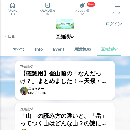
New
ARUKU
ARUKU豆知
みんなの日
メニュー
BASE
識
記
ログイン
豆知識💡
戻る
すべて
Info
Event
用語集✍
豆知識💡
お試し
豆知識💡
【確認用】登山前の「なんだっ
け？」まとめました！～天候・水
分・行動食～
こまっきー
08/03 19:15
お試し
豆知識💡
「山」の読み方の違いと、「岳」
ってつく山はどんな山？の謎に迫