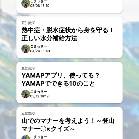
る
こまっきー
05/08 18:10
お試し
豆知識💡
熱中症・脱水症状から身を守る！
正しい水分補給方法
こまっきー
04/24 18:40
お試し
豆知識💡
YAMAPアプリ、使ってる？
YAMAPでできる10のこと
こまっきー
03/12 16:19
お試し
豆知識💡
山でのマナーを考えよう！～登山
マナー〇×クイズ～
こまっきー